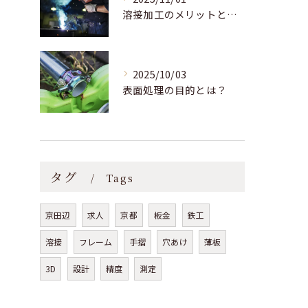
溶接加工のメリットとは？
2025/10/03
表面処理の目的とは？
タグ
Tags
京田辺
求人
京都
板金
鉄工
溶接
フレーム
手摺
穴あけ
薄板
3D
設計
精度
測定